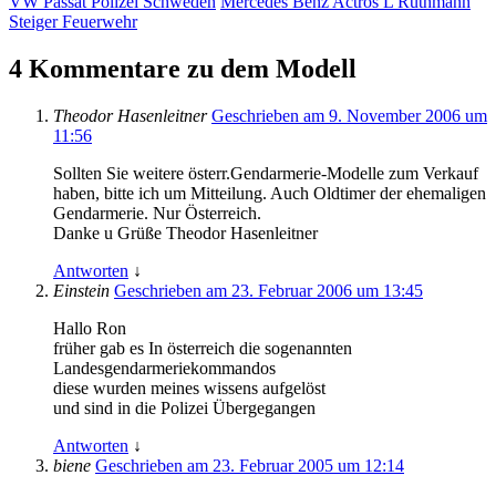
VW Passat Polizei Schweden
Mercedes Benz Actros L Ruthmann
Steiger Feuerwehr
4 Kommentare zu dem Modell
Theodor Hasenleitner
Geschrieben am 9. November 2006 um
11:56
Sollten Sie weitere österr.Gendarmerie-Modelle zum Verkauf
haben, bitte ich um Mitteilung. Auch Oldtimer der ehemaligen
Gendarmerie. Nur Österreich.
Danke u Grüße Theodor Hasenleitner
Antworten
↓
Einstein
Geschrieben am 23. Februar 2006 um 13:45
Hallo Ron
früher gab es In österreich die sogenannten
Landesgendarmeriekommandos
diese wurden meines wissens aufgelöst
und sind in die Polizei Übergegangen
Antworten
↓
biene
Geschrieben am 23. Februar 2005 um 12:14